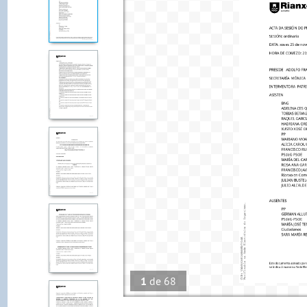
1
de
68