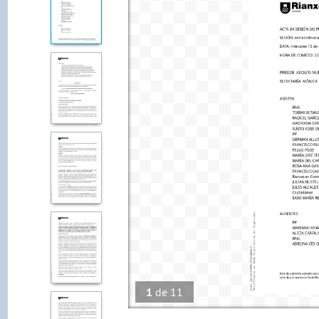
1
de
11