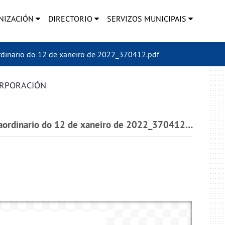
NIZACIÓN
DIRECTORIO
SERVIZOS MUNICIPAIS
inario do 12 de xaneiro de 2022_370412.pdf
ORPORACIÓN
2022_G010_000001_Acta nº 1_2022 Pleno Extraordinario do 12 de xaneiro de 2022_370412.pdf