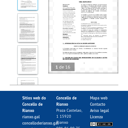
1
de
16
Sitios web do
Concello de
Mapa web
Concello de
Rianxo
Contacto
Rianxo
Praza Castelao,
Aviso legal
1 15920
rianxo.gal
Licenza
Rianxo
concelloderianxo.gal