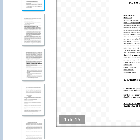
1
de
16