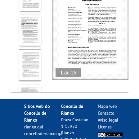
1
de
16
Sitios web do
Concello de
Mapa web
Concello de
Rianxo
Contacto
Rianxo
Praza Castelao,
Aviso legal
1 15920
rianxo.gal
Licenza
Rianxo
concelloderianxo.gal