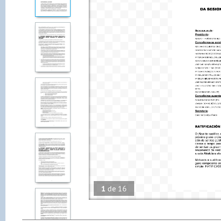
1
de
16