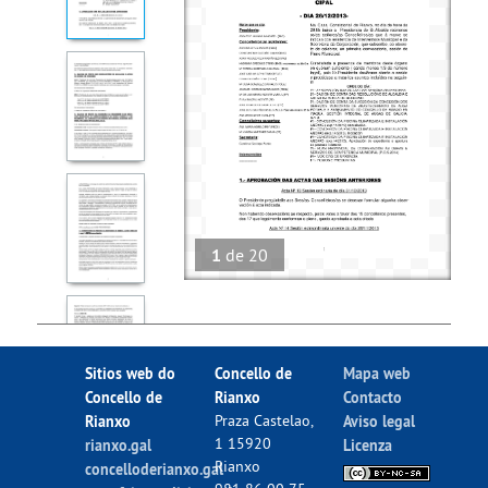
1
de
20
Sitios web do
Concello de
Mapa web
Concello de
Rianxo
Contacto
Rianxo
Praza Castelao,
Aviso legal
1 15920
rianxo.gal
Licenza
Rianxo
concelloderianxo.gal