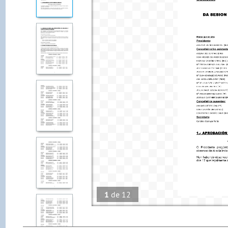
1
de
12