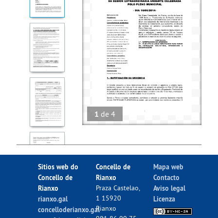
1
de
4
Sitios web do
Concello de
Mapa web
Concello de
Rianxo
Contacto
Rianxo
Praza Castelao,
Aviso legal
1 15920
rianxo.gal
Licenza
Rianxo
concelloderianxo.gal