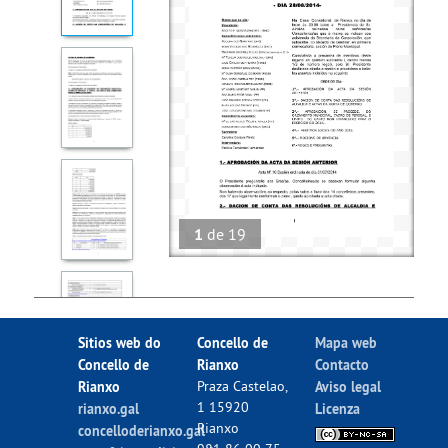
1
de
19
Sitios web do
Concello de
Mapa web
Concello de
Rianxo
Contacto
Rianxo
Praza Castelao,
Aviso legal
1 15920
rianxo.gal
Licenza
Rianxo
concelloderianxo.gal