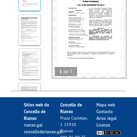
1
de
7
Sitios web do
Concello de
Mapa web
Concello de
Rianxo
Contacto
Rianxo
Praza Castelao,
Aviso legal
1 15920
rianxo.gal
Licenza
Rianxo
concelloderianxo.gal