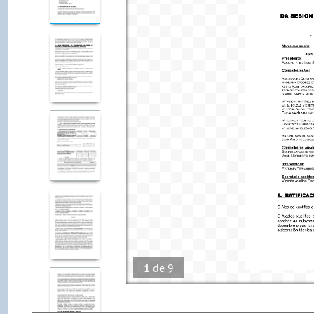
1
de
9