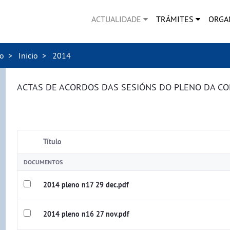
ACTUALIDADE
TRÁMITES
ORGA
no
Inicio
2014
ACTAS DE ACORDOS DAS SESIÓNS DO PLENO DA C
Título
DOCUMENTOS
2014 pleno n17 29 dec.pdf
2014 pleno n16 27 nov.pdf