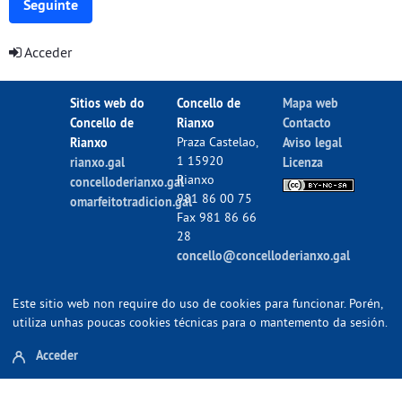
Seguinte
Acceder
Sitios web do
Concello de
Mapa web
Concello de
Rianxo
Contacto
Rianxo
Praza Castelao,
Aviso legal
1 15920
rianxo.gal
Licenza
Rianxo
concelloderianxo.gal
981 86 00 75
omarfeitotradicion.gal
Fax 981 86 66
28
concello@concelloderianxo.gal
Este sitio web non require do uso de cookies para funcionar. Porén,
utiliza unhas poucas cookies técnicas para o mantemento da sesión.
Acceder