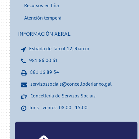
Recursos en liña
Atención temperá
INFORMACIÓN XERAL
Estrada de Tanxil 12, Rianxo
981 86 00 61
881 16 89 34
servizossociais@concelloderianxo.gal
Concellería de Servizos Sociais
luns - venres: 08:00 - 15:00