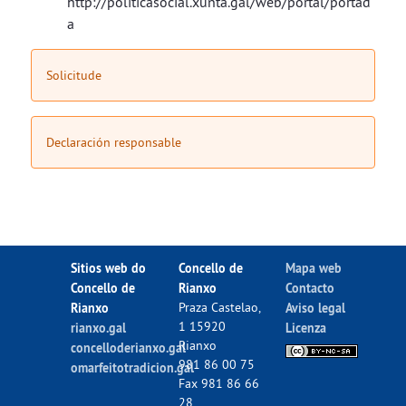
http://politicasocial.xunta.gal/web/portal/portad
a
Solicitude
Declaración responsable
Sitios web do
Concello de
Mapa web
Concello de
Rianxo
Contacto
Rianxo
Praza Castelao,
Aviso legal
1 15920
rianxo.gal
Licenza
Rianxo
concelloderianxo.gal
981 86 00 75
omarfeitotradicion.gal
Fax 981 86 66
28