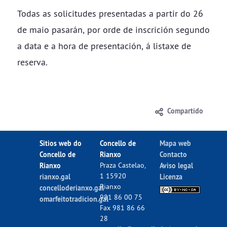
Todas as solicitudes presentadas a partir do 26
de maio pasarán, por orde de inscrición segundo
a data e a hora de presentación, á listaxe de
reserva.
Compartido
Sitios web do
Concello de
Mapa web
Concello de
Rianxo
Contacto
Rianxo
Praza Castelao,
Aviso legal
1 15920
rianxo.gal
Licenza
Rianxo
concelloderianxo.gal
981 86 00 75
omarfeitotradicion.gal
Fax 981 86 66
28