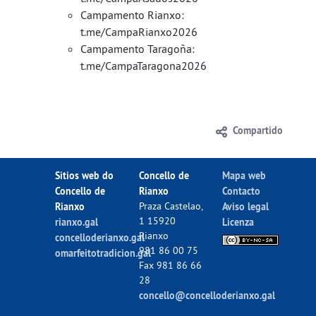
Campamento Rianxo:
t.me/CampaRianxo2026​
Campamento Taragoña:
t.me/CampaTaragona2026
Compartido
Sitios web do
Concello de
Mapa web
Concello de
Rianxo
Contacto
Rianxo
Praza Castelao,
Aviso legal
1 15920
rianxo.gal
Licenza
Rianxo
concelloderianxo.gal
981 86 00 75
omarfeitotradicion.gal
Fax 981 86 66
28
concello@concelloderianxo.gal