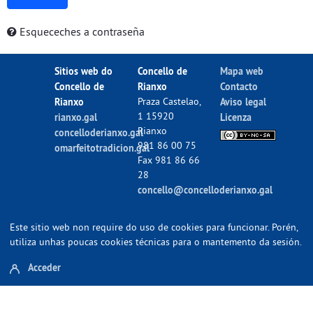
Esqueceches a contraseña
Sitios web do
Concello de
Mapa web
Concello de
Rianxo
Contacto
Rianxo
Praza Castelao,
Aviso legal
1 15920
rianxo.gal
Licenza
Rianxo
concelloderianxo.gal
981 86 00 75
omarfeitotradicion.gal
Fax 981 86 66
28
concello@concelloderianxo.gal
Este sitio web non require do uso de cookies para funcionar. Porén,
utiliza unhas poucas cookies técnicas para o mantemento da sesión.
Acceder