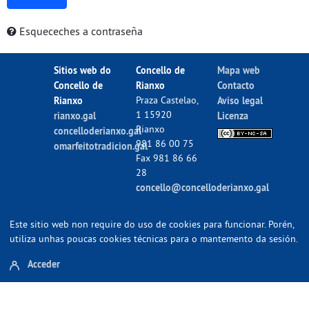
Esqueceches a contraseña
Sitios web do
Concello de
Mapa web
Concello de
Rianxo
Contacto
Rianxo
Praza Castelao,
Aviso legal
1 15920
rianxo.gal
Licenza
Rianxo
concelloderianxo.gal
981 86 00 75
omarfeitotradicion.gal
Fax 981 86 66
28
concello@concelloderianxo.gal
Este sitio web non require do uso de cookies para funcionar. Porén,
utiliza unhas poucas cookies técnicas para o mantemento da sesión.
Acceder