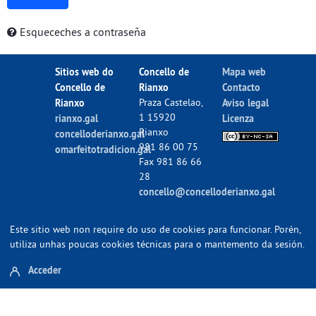
Esqueceches a contraseña
Sitios web do
Concello de
Mapa web
Concello de
Rianxo
Contacto
Rianxo
Praza Castelao,
Aviso legal
1 15920
rianxo.gal
Licenza
Rianxo
concelloderianxo.gal
981 86 00 75
omarfeitotradicion.gal
Fax 981 86 66
28
concello@concelloderianxo.gal
Este sitio web non require do uso de cookies para funcionar. Porén,
utiliza unhas poucas cookies técnicas para o mantemento da sesión.
Acceder