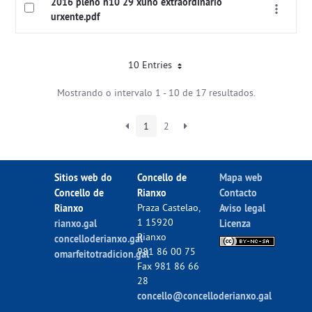
2016 pleno n10 29 xuño extraordinario
urxente.pdf
10 Entries
Mostrando o intervalo 1 - 10 de 17 resultados.
1
2
Sitios web do
Concello de
Mapa web
Concello de
Rianxo
Contacto
Rianxo
Praza Castelao,
Aviso legal
1 15920
rianxo.gal
Licenza
Rianxo
concelloderianxo.gal
981 86 00 75
omarfeitotradicion.gal
Fax 981 86 66
28
concello@concelloderianxo.gal