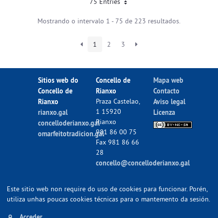
75 Entries
Mostrando o intervalo 1 - 75 de 223 resultados.
1
2
3
Sitios web do
Concello de
Mapa web
Concello de
Rianxo
Contacto
Rianxo
Praza Castelao,
Aviso legal
1 15920
rianxo.gal
Licenza
Rianxo
concelloderianxo.gal
981 86 00 75
omarfeitotradicion.gal
Fax 981 86 66
28
concello@concelloderianxo.gal
Este sitio web non require do uso de cookies para funcionar. Porén,
utiliza unhas poucas cookies técnicas para o mantemento da sesión.
Acceder