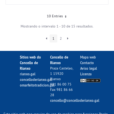
10 Entries
Mostrando o intervalo 1 - 10 de 15 resultados.
1
2
Sitios web do
Concello de
Mapa web
Concello de
Rianxo
Contacto
Rianxo
Praza Castelao,
Aviso legal
1 15920
rianxo.gal
Licenza
Rianxo
concelloderianxo.gal
981 86 00 75
omarfeitotradicion.gal
Fax 981 86 66
28
concello@concelloderianxo.gal