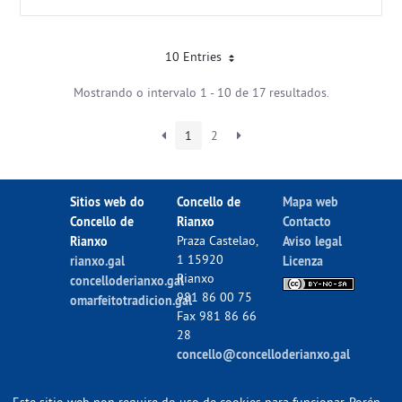
10 Entries
Mostrando o intervalo 1 - 10 de 17 resultados.
1
2
Sitios web do
Concello de
Mapa web
Concello de
Rianxo
Contacto
Rianxo
Praza Castelao,
Aviso legal
1 15920
rianxo.gal
Licenza
Rianxo
concelloderianxo.gal
981 86 00 75
omarfeitotradicion.gal
Fax 981 86 66
28
concello@concelloderianxo.gal