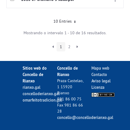
10 Entries
Mostrando o intervalo 1 - 10 de 16 resultados.
1
2
Sitios web do
Concello de
Mapa web
Concello de
Rianxo
Contacto
Rianxo
Praza Castelao,
Aviso legal
1 15920
rianxo.gal
Licenza
Rianxo
concelloderianxo.gal
981 86 00 75
omarfeitotradicion.gal
Fax 981 86 66
28
concello@concelloderianxo.gal