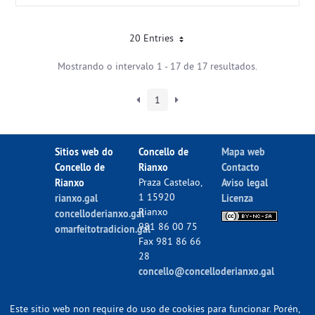
20 Entries
Mostrando o intervalo 1 - 17 de 17 resultados.
1
Sitios web do
Concello de
Mapa web
Concello de
Rianxo
Contacto
Rianxo
Praza Castelao,
Aviso legal
1 15920
rianxo.gal
Licenza
Rianxo
concelloderianxo.gal
981 86 00 75
omarfeitotradicion.gal
Fax 981 86 66
28
concello@concelloderianxo.gal
Este sitio web non require do uso de cookies para funcionar. Porén,