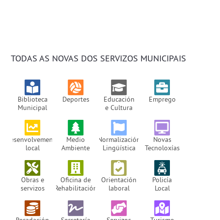
TODAS AS NOVAS DOS SERVIZOS MUNICIPAIS
Biblioteca
Deportes
Educación
Emprego
Municipal
e Cultura
Desenvolvemento
Medio
Normalización
Novas
local
Ambiente
Lingüística
Tecnoloxías
Obras e
Oficina de
Orientación
Policía
servizos
Rehabilitación
laboral
Local
Recadación
Secretaría
Servizos
Turismo