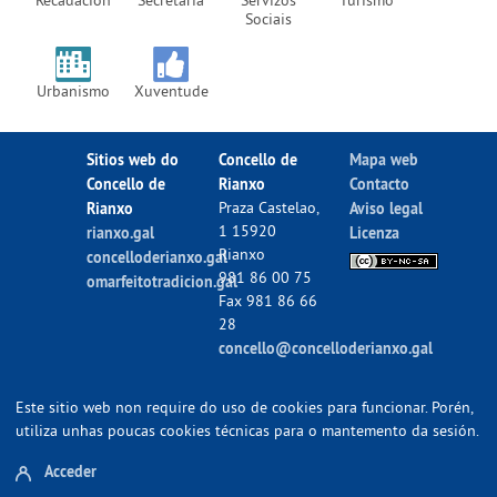
Sociais
Urbanismo
Xuventude
Sitios web do
Concello de
Mapa web
Concello de
Rianxo
Contacto
Rianxo
Praza Castelao,
Aviso legal
1 15920
rianxo.gal
Licenza
Rianxo
concelloderianxo.gal
981 86 00 75
omarfeitotradicion.gal
Fax 981 86 66
28
concello@concelloderianxo.gal
Este sitio web non require do uso de cookies para funcionar. Porén,
utiliza unhas poucas cookies técnicas para o mantemento da sesión.
Acceder