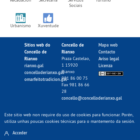
Sociais
Urbanismo
Xuventude
Sitios web do
Concello de
Mapa web
Concello de
Rianxo
Contacto
Rianxo
Praza Castelao,
Aviso legal
1 15920
rianxo.gal
Licenza
Rianxo
concelloderianxo.gal
981 86 00 75
omarfeitotradicion.gal
Fax 981 86 66
28
concello@concelloderianxo.gal
Este sitio web non require do uso de cookies para funcionar. Porén,
utiliza unhas poucas cookies técnicas para o mantemento da sesión.
Acceder