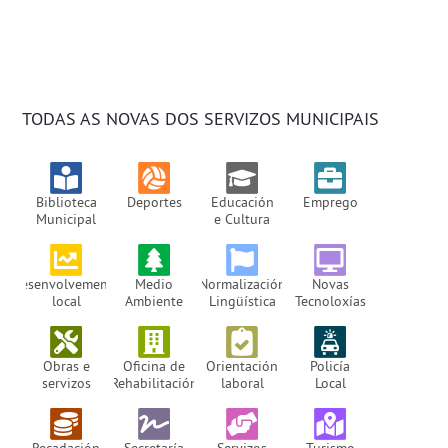
TODAS AS NOVAS DOS SERVIZOS MUNICIPAIS
Biblioteca
Deportes
Educación
Emprego
Municipal
e Cultura
Desenvolvemento
Medio
Normalización
Novas
local
Ambiente
Lingüística
Tecnoloxías
Obras e
Oficina de
Orientación
Policía
servizos
Rehabilitación
laboral
Local
Recadación
Secretaría
Servizos
Turismo