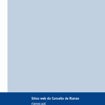
Sitios web do Concello de Rianxo
rianxo.gal