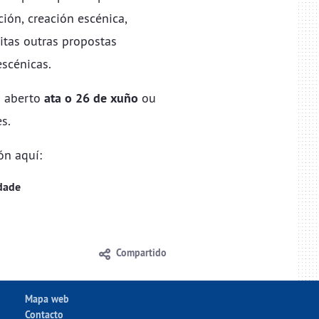
ción, creación escénica,
itas outras propostas
scénicas.
á aberto
ata o 26 de xuño
ou
s.
ón aquí:
dade
Compartido
Mapa web
Contacto