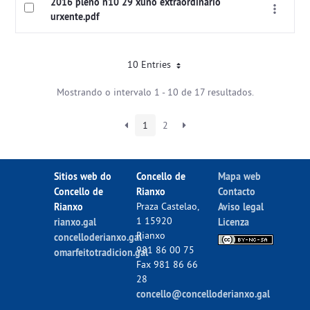
2016 pleno n10 29 xuño extraordinario
urxente.pdf
10 Entries
Mostrando o intervalo 1 - 10 de 17 resultados.
1
2
Sitios web do
Concello de
Mapa web
Concello de
Rianxo
Contacto
Rianxo
Praza Castelao,
Aviso legal
1 15920
rianxo.gal
Licenza
Rianxo
concelloderianxo.gal
981 86 00 75
omarfeitotradicion.gal
Fax 981 86 66
28
concello@concelloderianxo.gal