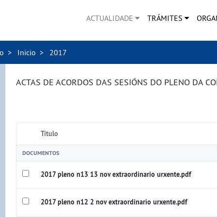
ACTUALIDADE
TRÁMITES
ORGA
no
Inicio
2017
ACTAS DE ACORDOS DAS SESIÓNS DO PLENO DA C
Título
DOCUMENTOS
2017 pleno n13 13 nov extraordinario urxente.pdf
2017 pleno n12 2 nov extraordinario urxente.pdf