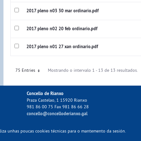
2017 pleno n03 30 mar ordinario.pdf
2017 pleno n02 20 feb ordinario.pdf
2017 pleno n01 27 xan ordinario.pdf
75 Entries
Mostrando o intervalo 1 - 13 de 13 resultados.
Concello de Rianxo
Praza Castelao, 1 15920 Rianxo
981 86 00 75 Fax 981 86 66 28
concello@concelloderianxo.gal
tiliza unhas poucas cookies técnicas para o mantemento da sesión.