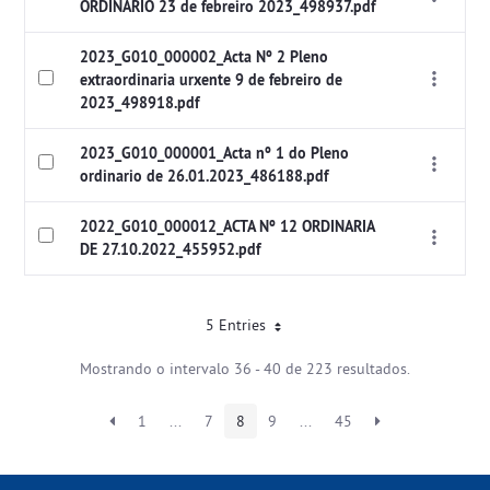
ORDINARIO 23 de febreiro 2023_498937.pdf
2023_G010_000002_Acta Nº 2 Pleno
extraordinaria urxente 9 de febreiro de
2023_498918.pdf
2023_G010_000001_Acta nº 1 do Pleno
ordinario de 26.01.2023_486188.pdf
2022_G010_000012_ACTA Nº 12 ORDINARIA
DE 27.10.2022_455952.pdf
5 Entries
Mostrando o intervalo 36 - 40 de 223 resultados.
1
...
7
8
9
...
45