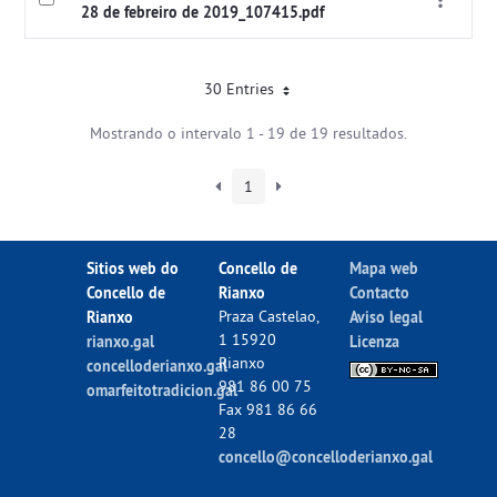
28 de febreiro de 2019_107415.pdf
30 Entries
Mostrando o intervalo 1 - 19 de 19 resultados.
1
Sitios web do
Concello de
Mapa web
Concello de
Rianxo
Contacto
Rianxo
Praza Castelao,
Aviso legal
1 15920
rianxo.gal
Licenza
Rianxo
concelloderianxo.gal
981 86 00 75
omarfeitotradicion.gal
Fax 981 86 66
28
concello@concelloderianxo.gal