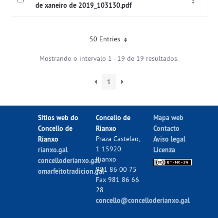
de xaneiro de 2019_103130.pdf
50 Entries
Mostrando o intervalo 1 - 19 de 19 resultados.
1
Sitios web do
Concello de
Mapa web
Concello de
Rianxo
Contacto
Rianxo
Praza Castelao,
Aviso legal
1 15920
rianxo.gal
Licenza
Rianxo
concelloderianxo.gal
981 86 00 75
omarfeitotradicion.gal
Fax 981 86 66
28
concello@concelloderianxo.gal