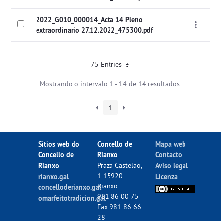
2022_G010_000014_Acta 14 Pleno
extraordinario 27.12.2022_475300.pdf
75 Entries
Mostrando o intervalo 1 - 14 de 14 resultados.
1
Sitios web do
Concello de
Mapa web
Concello de
Rianxo
Contacto
Rianxo
Praza Castelao,
Aviso legal
1 15920
rianxo.gal
Licenza
Rianxo
concelloderianxo.gal
981 86 00 75
omarfeitotradicion.gal
Fax 981 86 66
28