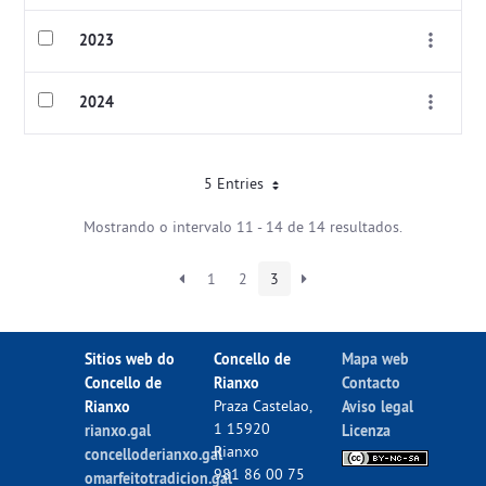
2023
2024
5 Entries
Mostrando o intervalo 11 - 14 de 14 resultados.
1
2
3
Sitios web do
Concello de
Mapa web
Concello de
Rianxo
Contacto
Rianxo
Praza Castelao,
Aviso legal
1 15920
rianxo.gal
Licenza
Rianxo
concelloderianxo.gal
981 86 00 75
omarfeitotradicion.gal