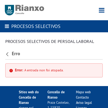
PROCESOS SELECTIVOS
PROCESOS SELECTIVOS DE PERSOAL LABORAL
Erro
Error:
A entrada non foi atopada.
Sitios web do
Concello de
Mapa web
Concello de
Rianxo
Contacto
Rianxo
Praza Castelao,
Aviso legal
1 15920
rianxo.gal
Licenza