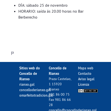
DÍA: sábado 25 de novembro
HORARIO: saída ás 20.00 horas no Bar
Berberecho
Sitios web do
Concello de
Mapa web
Concello de
Rianxo
Contacto
Rianxo
Praza Castelao,
Aviso legal
1 15920
rianxo.gal
Licenza
Rianxo
concelloderianxo.gal
981 86 00 75
omarfeitotradicion.gal
Fax 981 86 66
28
concello@concelloderianxo.gal