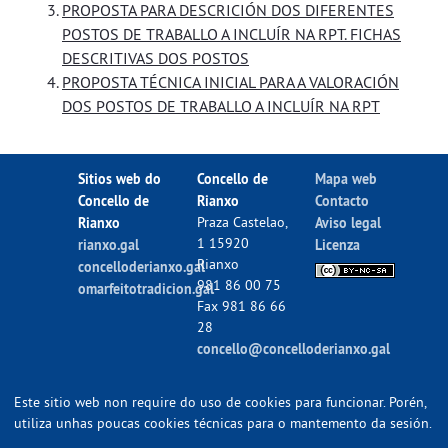
PROPOSTA PARA DESCRICIÓN DOS DIFERENTES
POSTOS DE TRABALLO A INCLUÍR NA RPT. FICHAS
DESCRITIVAS DOS POSTOS
PROPOSTA TÉCNICA INICIAL PARA A VALORACIÓN
DOS POSTOS DE TRABALLO A INCLUÍR NA RPT
Sitios web do
Concello de
Mapa web
Concello de
Rianxo
Contacto
Rianxo
Praza Castelao,
Aviso legal
1 15920
rianxo.gal
Licenza
Rianxo
concelloderianxo.gal
981 86 00 75
omarfeitotradicion.gal
Fax 981 86 66
28
concello@concelloderianxo.gal
Este sitio web non require do uso de cookies para funcionar. Porén,
utiliza unhas poucas cookies técnicas para o mantemento da sesión.