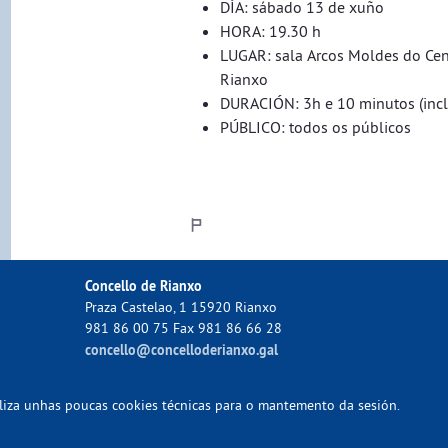
DÍA: sábado 13 de xuño
HORA: 19.30 h
LUGAR: sala Arcos Moldes do Cent
Rianxo
DURACIÓN: 3h e 10 minutos (inc
PÚBLICO: todos os públicos
Concello de Rianxo
Praza Castelao, 1 15920 Rianxo
981 86 00 75 Fax 981 86 66 28
concello@concelloderianxo.gal
tiliza unhas poucas cookies técnicas para o mantemento da sesión.