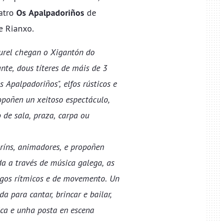
eatro
Os Apalpadoriños
de
e Rianxo.
urel chegan o Xigantón do
te, dous títeres de máis de 3
Apalpadoriños", elfos rústicos e
opoñen un xeitoso espectáculo,
 de sala, praza, carpa ou
ríns, animadores, e propoñen
a a través de música galega, as
xogos rítmicos e de movemento. Un
a para cantar, brincar e bailar,
ica e unha posta en escena