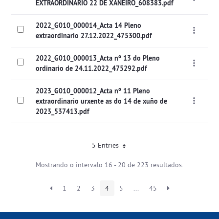
EXTRAORDINARIO 22 DE XANEIRO_608383.pdf
2022_G010_000014_Acta 14 Pleno
extraordinario 27.12.2022_475300.pdf
2022_G010_000013_Acta nº 13 do Pleno
ordinario de 24.11.2022_475292.pdf
2023_G010_000012_Acta nº 11 Pleno
extraordinario urxente as do 14 de xuño de
2023_537413.pdf
5 Entries
Mostrando o intervalo 16 - 20 de 223 resultados.
1
2
3
4
5
...
45