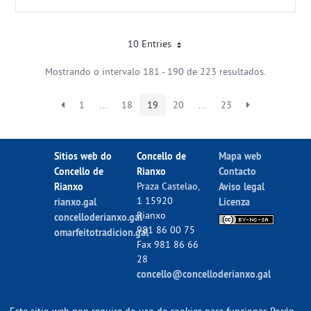
10 Entries
Mostrando o intervalo 181 - 190 de 223 resultados.
1
...
18
19
20
...
23
Sitios web do
Concello de
Mapa web
Concello de
Rianxo
Contacto
Rianxo
Praza Castelao,
Aviso legal
1 15920
rianxo.gal
Licenza
Rianxo
concelloderianxo.gal
981 86 00 75
omarfeitotradicion.gal
Fax 981 86 66
28
concello@concelloderianxo.gal