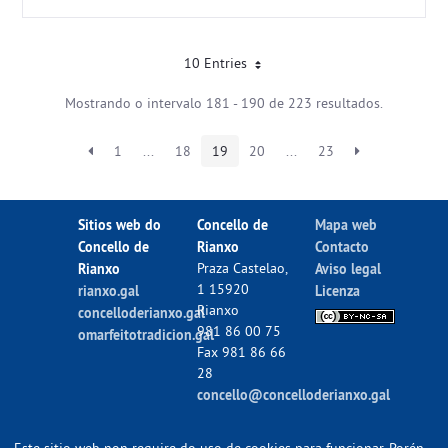
10 Entries
Mostrando o intervalo 181 - 190 de 223 resultados.
1
...
18
19
20
...
23
Sitios web do
Concello de
Mapa web
Concello de
Rianxo
Contacto
Rianxo
Praza Castelao,
Aviso legal
1 15920
rianxo.gal
Licenza
Rianxo
concelloderianxo.gal
981 86 00 75
omarfeitotradicion.gal
Fax 981 86 66
28
concello@concelloderianxo.gal